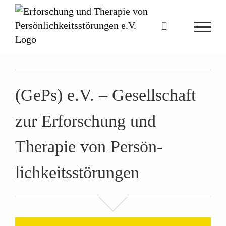
Zum
Inhalt
springen
(GePs) e.V.
– Gesell­schaft
zur Erforschung und
Therapie von
Persön­
lichkeits­­störungen